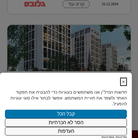
קרא עוד
15.12.2024
דירה בטביליסי בירת גאורגיה ב-70 אלף
×
דולר בלבד...
חדשות הנדל"ן
אנו משתמשים בעוגיות כדי להבטיח את תפקוד
כשחושבים על השקעות נדל"ן מעבר לים, מדינה אחת
האתר ולשפר את חוויית המשתמש. אפשר לבחור אילו סוגי עוגיות
נמצאת בשנים האחרונות בראש הרשימה של משקיעים
להפעיל.
ישראלים רבים: גאורגיה. ...
קבל הכל
הסר לא הכרחיות
קרא עוד
15.12.2024
העדפות
מדיניות הפרטיות