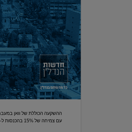
עם צמיחה של 15% בהכנסות ל-377 מיליון שקל, לצד גידול של 42% ברווח הנקי ל-20.7 מיליון שקל