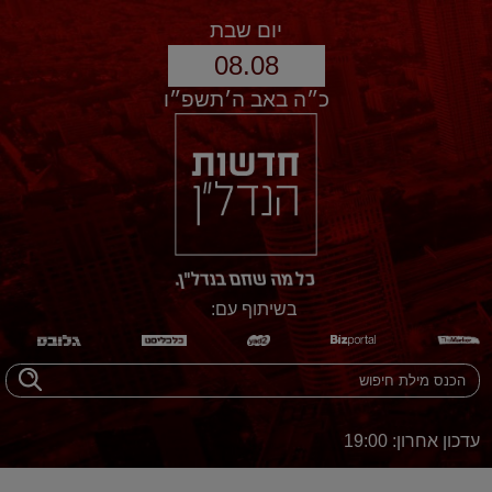
יום שבת
08.08
כ״ה באב ה׳תשפ״ו
בשיתוף עם:
עדכון אחרון: 19:00