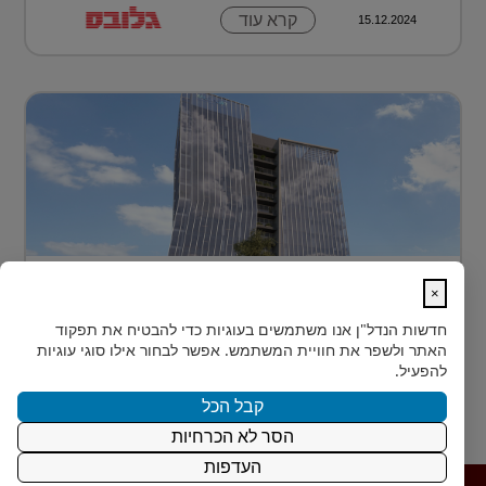
קרא עוד
15.12.2024
בית חדש לרפואה, חדשנות ומדע –
×
MEDIPORT תל השומ...
חדשות הנדל"ן
אנו משתמשים בעוגיות כדי להבטיח את תפקוד
MEDIPORT תל השומר - נבנה לפרוץ דרך אל המחר
האתר ולשפר את חוויית המשתמש. אפשר לבחור אילו סוגי עוגיות
בעולם הרפואה של המאה ה-21, קצב החדשנות אינו
להפעיל.
מאפשר מנ...
קבל הכל
הסר לא הכרחיות
קרא עוד
15.12.2024
העדפות