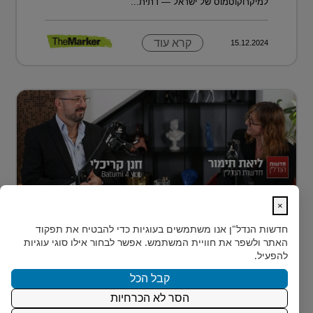
למיקרוקוסמוס של ישראל — דתית...
קרא עוד
15.12.2024
×
נדל״ן למתחילים: איך עושים את הצעד
חדשות הנדל"ן
אנו משתמשים בעוגיות כדי להבטיח את תפקוד
הראשון?
האתר ולשפר את חוויית המשתמש. אפשר לבחור אילו סוגי עוגיות
רבים מאיתנו הישראלים חולמים על השקעת נדל״ן – אבל
להפעיל.
נתקעים בשלב הראשון.
קבל הכל
הסר לא הכרחיות
קרא עוד
15.12.2024