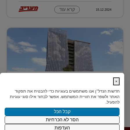
קרא עוד
15.12.2024
בית חדש לרפואה, חדשנות ומדע –
×
MEDIPORT תל השומ...
חדשות הנדל"ן
אנו משתמשים בעוגיות כדי להבטיח את תפקוד
MEDIPORT תל השומר - נבנה לפרוץ דרך אל המחר
האתר ולשפר את חוויית המשתמש. אפשר לבחור אילו סוגי עוגיות
בעולם הרפואה של המאה ה-21, קצב החדשנות אינו
להפעיל.
מאפשר מנ...
קבל הכל
הסר לא הכרחיות
קרא עוד
15.12.2024
העדפות