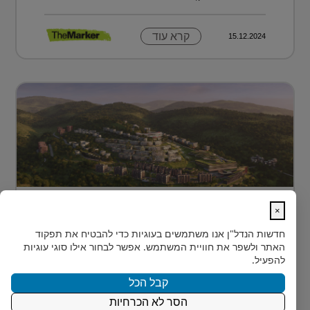
קרא עוד
15.12.2024
מתחם מגורים פורץ דרך בלב טביליסי
×
בירת גאורג?...
חדשות הנדל"ן
אנו משתמשים בעוגיות כדי להבטיח את תפקוד
בלב טביליסי, בין השכונות המבוקשות Vake וSaburtalo, כ-2
האתר ולשפר את חוויית המשתמש. אפשר לבחור אילו סוגי עוגיות
ק"מ בלבד מהאוניברסיטה של העיר, מוקם TBILISI
להפעיל.
ACRES - פ...
קבל הכל
הסר לא הכרחיות