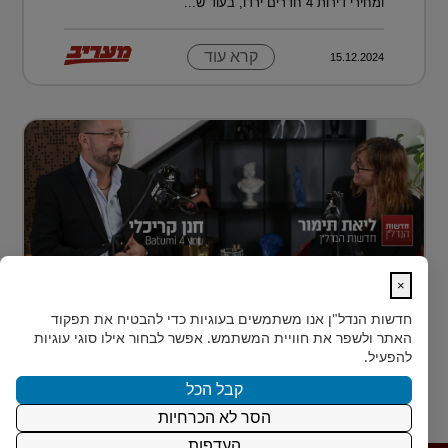
ומחירי דירות 4 חדרים ירדו, בעוד ש...
קרא עוד
15.12.2024
×
נדל״ן למתחילים: איך עושים את הצעד
חדשות הנדל"ן
אנו משתמשים בעוגיות כדי להבטיח את תפקוד
הראשון?
האתר ולשפר את חוויית המשתמש. אפשר לבחור אילו סוגי עוגיות
רבים מאיתנו הישראלים חולמים על השקעת נדל״ן – אבל
להפעיל.
נתקעים בשלב הראשון.
קבל הכל
הסר לא הכרחיות
קרא עוד
15.12.2024
העדפות