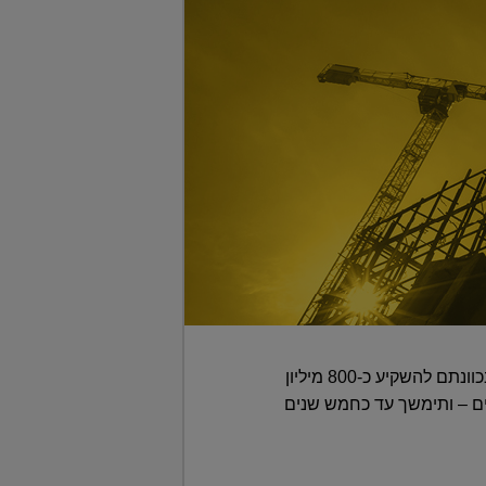
המגרש נמצא בין הרחובות ז'בוטינסקי בצפון, ארלוזורוב בדרום וצומת עלית ממערב ■ במגדל ציינו כי בכוונתם להשקיע כ-800 מיליון