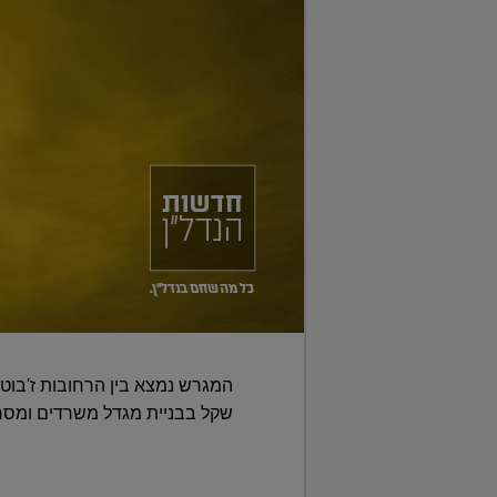
שקל בבניית מגדל משרדים ומסחר בן 45 קומות במתחם שבנייתו צפויה לצאת לדרך בחודשים הקרובים – ותי