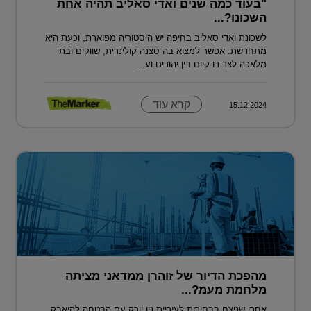
"בעוד כמה שנים ואדי סאליב תהיה אחת
השכונו?...
לשכונת ואדי סאליב בחיפה יש היסטוריה מפוארת, וכעת היא
מתחדשת. אפשר למצוא בה סצנה קולינרית, שווקים ובתי
מלאכה לצד דו-קיום בין יהודים וע...
קרא עוד
15.12.2024
מהפכת הדיור של זוהרן ממדאני מציתה
מלחמת מעמ?...
אחרי שניצח בבחירות לעיריית ניו יורק עם הבטחה להיאבק