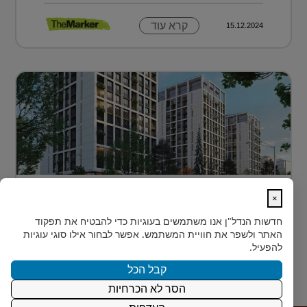
קרא עוד
15.12.2024
דירה בטביליסי בירת גאורגיה ב-70 אלף
×
דולר בלבד...
חדשות הנדל"ן
אנו משתמשים בעוגיות כדי להבטיח את תפקוד
כשחושבים על השקעות נדל"ן מעבר לים, מדינה אחת
האתר ולשפר את חוויית המשתמש. אפשר לבחור אילו סוגי עוגיות
נמצאת בשנים האחרונות בראש הרשימה של משקיעים
להפעיל.
ישראלים רבים: גאורגיה. ...
קבל הכל
הסר לא הכרחיות
קרא עוד
15.12.2024