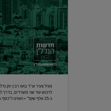
מגיל צעיר עו"ד בועז רבין ינק 
כ-25 אלף שקל" • האזינו ל"כסף בקיר" – פרק אחרון לעונה