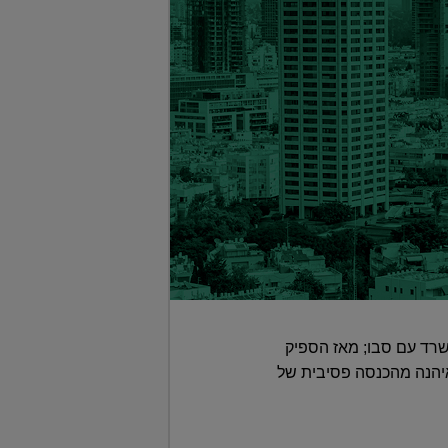
משרד עם סבו; מאז הספיק
, בדרך לתוכנית הכלכלית שלו: "אם יהיו לי 350 מ"ר משרדים, בגיל 50-55 אני איהנה מהכנסה פסיבית של