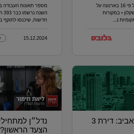
העתירה הוגשה בעקבות העלאה של פי 16 בארנונה על
מספר תאונות העבודה בא
לון • במקורות
מיות נ...
חדשות, שיכנסו לתוקף בא
15.12.2024
ק
בחמישית מחיר מתל אביב: דירת 3
נדל״ן למתחילי
הצעד הראשון?