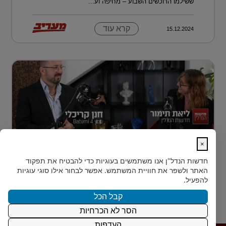
ששילמו הרוכשים השבוע – מחיפה וע...
קרא עוד
15.12.2024
×
נדל״ן למתחילים: איך עושים את הצעד
חדשות הנדל"ן
אנו משתמשים בעוגיות כדי להבטיח את תפקוד
הראשון?
האתר ולשפר את חוויית המשתמש. אפשר לבחור אילו סוגי עוגיות
רבים מאיתנו הישראלים חולמים על השקעת נדל״ן – אבל
להפעיל.
נתקעים בשלב הראשון.
קבל הכל
הסר לא הכרחיות
קרא עוד
15.12.2024
העדפות