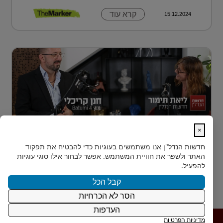
קרא עוד
15.12.2024
×
נדל״ן למתחילים: איך עושים את הצעד
חדשות הנדל"ן
אנו משתמשים בעוגיות כדי להבטיח את תפקוד
הראשון?
האתר ולשפר את חוויית המשתמש. אפשר לבחור אילו סוגי עוגיות
רבים מאיתנו הישראלים חולמים על השקעת נדל״ן – אבל
להפעיל.
נתקעים בשלב הראשון.
קבל הכל
הסר לא הכרחיות
קרא עוד
15.12.2024
העדפות
מדיניות הפרטיות
פרטיות
|
תנאי
|
Powered by משרד דיגיטל