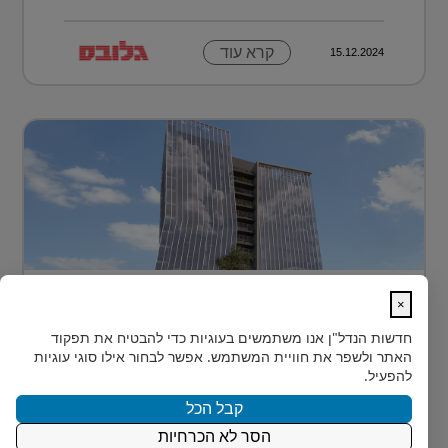
קרא עוד
15.12.2024
בית חדש לרפואה, חדשנות ומדע –
×
MEDIPORT תל השומ...
חדשות הנדל"ן
אנו משתמשים בעוגיות כדי להבטיח את תפקוד
MEDIPORT תל השומר - נבנה לפרוץ דרך אל המחר
האתר ולשפר את חוויית המשתמש. אפשר לבחור אילו סוגי עוגיות
בעולם הרפואה של המאה ה-21, קצב החדשנות אינו
להפעיל.
מאפשר מנ...
קבל הכל
הסר לא הכרחיות