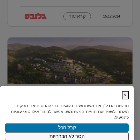
קרא עוד
15.12.2024
מתחם מגורים פורץ דרך בלב טביליסי
×
בירת גאורג?...
חדשות הנדל"ן
אנו משתמשים בעוגיות כדי להבטיח את תפקוד
בלב טביליסי, בין השכונות המבוקשות Vake וSaburtalo, כ-2
האתר ולשפר את חוויית המשתמש. אפשר לבחור אילו סוגי עוגיות
ק"מ בלבד מהאוניברסיטה של העיר, מוקם TBILISI
להפעיל.
ACRES - פ...
קבל הכל
הסר לא הכרחיות