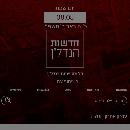
יום שבת
08.08
כ״ה באב ה׳תשפ״ו
בשיתוף עם:
עדכון אחרון: 06:00