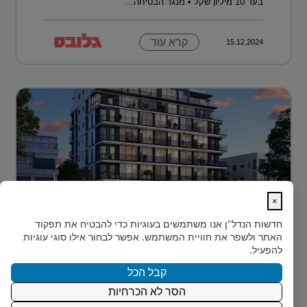
בעד 10 מיליון שקל • מנגד הבטיחה...
קרא עוד
15.12.2024
×
לגור מעל כולם ועדיין להרגיש חלק מהעיר
חדשות הנדל"ן
אנו משתמשים בעוגיות כדי להבטיח את תפקוד
בלב הצפון-הישן של תל אביב, במרחק דקות הליכה ספורות
האתר ולשפר את חוויית המשתמש. אפשר לבחור אילו סוגי עוגיות
מהלוקיישנים האייקוניים ביותר בעיר, מציעה Rozio
להפעיל.
SELECTED - מותג הי?...
קבל הכל
הסר לא הכרחיות
קרא עוד
15.12.2024