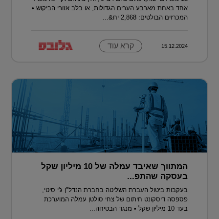
אחד באחת מארבע הערים הגדולות, או בלב אזורי הביקוש •
המכרזים הבולטים: 2,868 יח&...
קרא עוד
15.12.2024
המתווך שאיבד עמלה של 10 מיליון שקל
בעסקה שהתפ...
בעקבות ביטול העברת השליטה בחברת הנדל"ן ג'י סיטי,
פספסה דיסקונט חיתום של צחי סולטן עמלה המוערכת
בעד 10 מיליון שקל • מנגד הבטיחה...