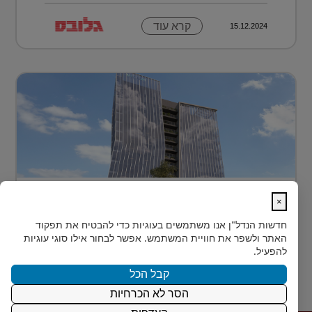
קרא עוד
15.12.2024
בית חדש לרפואה, חדשנות ומדע –
×
MEDIPORT תל השומ...
חדשות הנדל"ן
אנו משתמשים בעוגיות כדי להבטיח את תפקוד
MEDIPORT תל השומר - נבנה לפרוץ דרך אל המחר
האתר ולשפר את חוויית המשתמש. אפשר לבחור אילו סוגי עוגיות
בעולם הרפואה של המאה ה-21, קצב החדשנות אינו
להפעיל.
מאפשר מנ...
קבל הכל
הסר לא הכרחיות
קרא עוד
15.12.2024