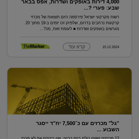
4,000 דירות באופקים ושדרות, אפס בבאר
שבע: פערי ?...
רשות מקרקעי ישראל פירסמה היום תוצאות של מכרזי
קרקעות נרחבים בדרום, שלפיהן זכו יזמים ב-19 מתוך 20
מגרשים באופקים ושדרות ■ לעומת זאת, מכ?...
קרא עוד
15.12.2024
"גל" מכרזים עם כ־7,500 יח"ד ייסגר
השבוע ...
12 מכרזים ישווקו כולם ביום רביעי, ואין ביניהם אף לא מכרז