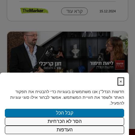
קרא עוד
15.12.2024
×
נדל״ן למתחילים: איך עושים את הצעד
חדשות הנדל"ן
אנו משתמשים בעוגיות כדי להבטיח את תפקוד
הראשון?
האתר ולשפר את חוויית המשתמש. אפשר לבחור אילו סוגי עוגיות
רבים מאיתנו הישראלים חולמים על השקעת נדל״ן – אבל
להפעיל.
נתקעים בשלב הראשון.
קבל הכל
הסר לא הכרחיות
קרא עוד
15.12.2024
העדפות