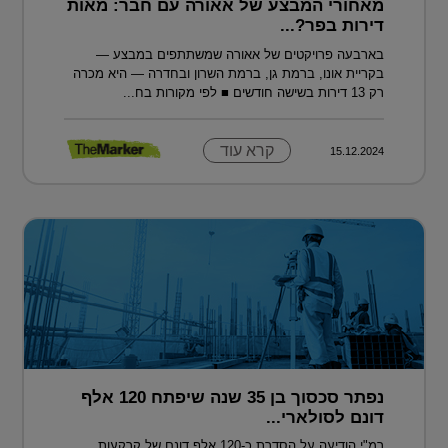
מאחורי המבצע של אאורה עם חבר: מאות
דירות בפר?...
בארבעה פרויקטים של אאורה שמשתתפים במבצע —
בקריית אונו, ברמת גן, ברמת השרון ובחדרה — היא מכרה
רק 13 דירות בשישה חודשים ■ לפי מקורות בח...
קרא עוד
15.12.2024
נפתר סכסוך בן 35 שנה שיפתח 120 אלף
דונם לסולארי...
רמ"י הודיעה על הסדרת כ-120 אלף דונם של קרקעות