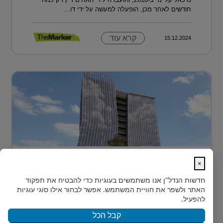
חודשים לאחר מכן, הופעלה למעשה על ידי דו...
קרא עוד
15.12.2024
בית חדש לרפואה, חדשנות ומדע –
×
MEDIPORT תל השומ...
חדשות הנדל"ן
אנו משתמשים בעוגיות כדי להבטיח את תפקוד
MEDIPORT תל השומר - נבנה לפרוץ דרך אל המחר
האתר ולשפר את חוויית המשתמש. אפשר לבחור אילו סוגי עוגיות
בעולם הרפואה של המאה ה-21, קצב החדשנות אינו
להפעיל.
מאפשר מנ...
קבל הכל