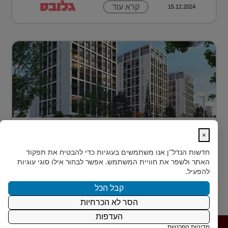
קרא עוד
15.12.2024
דירה בטביליסי בירת גאורגיה ב-70 אלף
×
דולר בלבד...
חדשות הנדל"ן
אנו משתמשים בעוגיות כדי להבטיח את תפקוד
כשחושבים על השקעות נדל"ן מעבר לים, מדינה אחת
האתר ולשפר את חוויית המשתמש. אפשר לבחור אילו סוגי עוגיות
נמצאת בשנים האחרונות בראש הרשימה של משקיעים
להפעיל.
ישראלים רבים: גאורגיה. ...
קבל הכל
הסר לא הכרחיות
קרא עוד
15.12.2024
העדפות
מדיניות הפרטיות