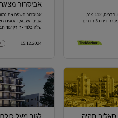
אביסרור מציגה .
וגם: בעפולה נמכרה דירת גן בת 5.5 חדרים, 112 מ"ר,
אביסרור חשפה את נתונ
תמורת 1.45 מיליון שקל ■ ובכמה נמכרה דירת 3 חדרים
אביב השבוע, והסגירה 
שלה בלוד • זו רק עוד ח
15.12.2024
ק
 סאליב תהיה
לגור מעל כולם 