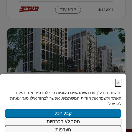
קרא עוד
15.12.2024
דירה בטביליסי בירת גאורגיה ב-70 אלף
×
דולר בלבד...
חדשות הנדל"ן
אנו משתמשים בעוגיות כדי להבטיח את תפקוד
כשחושבים על השקעות נדל"ן מעבר לים, מדינה אחת
האתר ולשפר את חוויית המשתמש. אפשר לבחור אילו סוגי עוגיות
נמצאת בשנים האחרונות בראש הרשימה של משקיעים
להפעיל.
ישראלים רבים: גאורגיה. ...
קבל הכל
הסר לא הכרחיות
קרא עוד
15.12.2024
העדפות