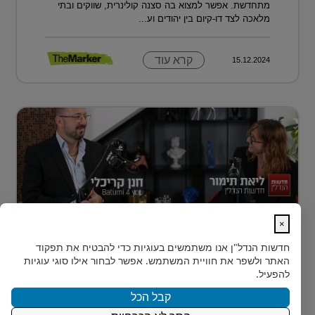
מתחדשת. אפשר למצוא בה סצנה קולינרית, שווקים ובתי
מלאכה לצד דו-קיום בין יהודים וע...
קרא עוד
15.12.2024
×
נדל״ן למתחילים: איך עושים את הצעד
חדשות הנדל"ן
אנו משתמשים בעוגיות כדי להבטיח את תפקוד
הראשון?
האתר ולשפר את חוויית המשתמש. אפשר לבחור אילו סוגי עוגיות
רבים מאיתנו הישראלים חולמים על השקעת נדל״ן – אבל
להפעיל.
נתקעים בשלב הראשון.
קבל הכל