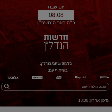
יום שבת
08.08
כ״ה באב ה׳תשפ״ו
בשיתוף עם:
עדכון אחרון: 18:00