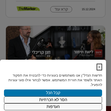
קרא עוד
15.12.2024
×
נדל״ן למתחילים: איך עושים את הצעד
חדשות הנדל"ן
אנו משתמשים בעוגיות כדי להבטיח את תפקוד
הראשון?
האתר ולשפר את חוויית המשתמש. אפשר לבחור אילו סוגי עוגיות
רבים מאיתנו הישראלים חולמים על השקעת נדל״ן – אבל
להפעיל.
נתקעים בשלב הראשון.
קבל הכל
הסר לא הכרחיות
קרא עוד
15.12.2024
העדפות