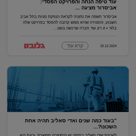
עוד טיפה הנחה והפרויקט הפסדי:
אביסרור מציגה ...
אביסרור חשפה את נתוניה לקראת הנפקת מניות בתל אביב
השבוע, והסגירה שהיא ממש קרובה להפסד בפרויקט שלה
בלוד • זו רק עוד חברה שרכשה בשנו...
קרא עוד
15.12.2024
"בעוד כמה שנים ואדי סאליב תהיה אחת
השכונו?...
לשכונת ואדי סאליב בחיפה יש היסטוריה מפוארת, וכעת היא