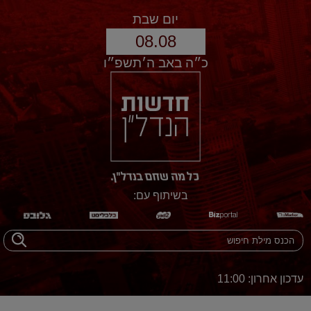
יום שבת
08.08
כ״ה באב ה׳תשפ״ו
בשיתוף עם:
עדכון אחרון: 11:00