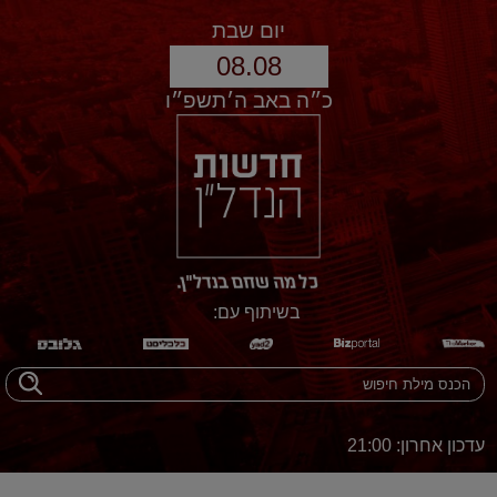
יום שבת
08.08
כ״ה באב ה׳תשפ״ו
בשיתוף עם:
עדכון אחרון: 21:00