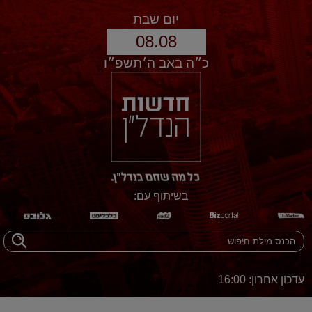
יום שבת
08.08
כ״ה באב ה׳תשפ״ו
בשיתוף עם:
עדכון אחרון: 16:00