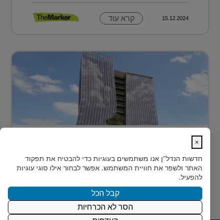
קרא עוד
15.12.2024
בית חדש לרפואה, חדשנות ומדע –
×
MEDIPORT תל השומ...
חדשות הנדל"ן
אנו משתמשים בעוגיות כדי להבטיח את תפקוד
MEDIPORT תל השומר - נבנה לפרוץ דרך אל המחר
האתר ולשפר את חוויית המשתמש. אפשר לבחור אילו סוגי עוגיות
בעולם הרפואה של המאה ה-21, קצב החדשנות אינו
להפעיל.
מאפשר מנ...
קבל הכל
הסר לא הכרחיות
קרא עוד
15.12.2024