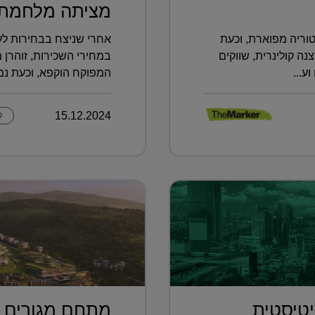
מציתה מלחמת 
וריה מפוארת, וכעת
אחרי שניצח בבחירות לעי
 קולינרית, שווקים
במחירי השכירות, זוהרן 
ע...
המפוקח הוקפא, וכעת נמצ
15.12.2024
ק
טיסטית
מתחם מגורים פ