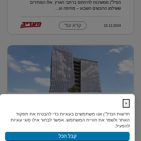
הנדל"ן ממשיכות להיחתם ברחבי הארץ. אלו המחירים
ששילמו הרוכשים השבוע – מחיפה וע...
קרא עוד
15.12.2024
בית חדש לרפואה, חדשנות ומדע –
×
MEDIPORT תל השומ...
חדשות הנדל"ן
אנו משתמשים בעוגיות כדי להבטיח את תפקוד
MEDIPORT תל השומר - נבנה לפרוץ דרך אל המחר
האתר ולשפר את חוויית המשתמש. אפשר לבחור אילו סוגי עוגיות
בעולם הרפואה של המאה ה-21, קצב החדשנות אינו
להפעיל.
מאפשר מנ...
קבל הכל