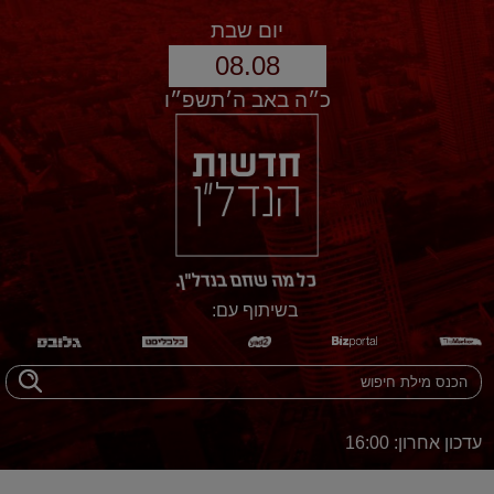
יום שבת
08.08
כ״ה באב ה׳תשפ״ו
בשיתוף עם:
עדכון אחרון: 16:00