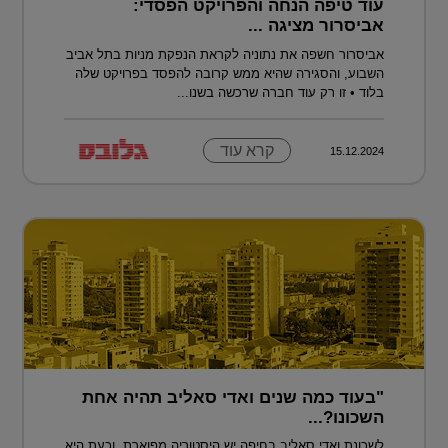
עוד טיפה הנחה והפרויקט הפסדי:
אביסרור מציגה ...
אביסרור חשפה את נתוניה לקראת הנפקת מניות בתל אביב
השבוע, והסגירה שהיא ממש קרובה להפסד בפרויקט שלה
בלוד • זו רק עוד חברה שרכשה בשנו...
קרא עוד
15.12.2024
"בעוד כמה שנים ואדי סאליב תהיה אחת
השכונו?...
לשכונת ואדי סאליב בחיפה יש היסטוריה מפוארת, וכעת היא