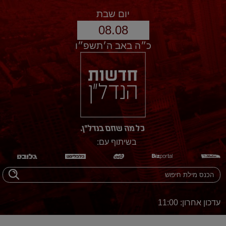
יום שבת
08.08
כ״ה באב ה׳תשפ״ו
בשיתוף עם:
עדכון אחרון: 11:00