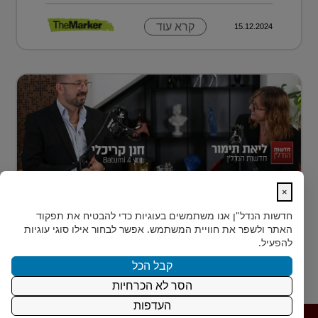
קרא עוד
15.12.2024
×
נדל״ן למתחילים: איך עושים את הצעד
חדשות הנדל"ן
אנו משתמשים בעוגיות כדי להבטיח את תפקוד
הראשון?
האתר ולשפר את חוויית המשתמש. אפשר לבחור אילו סוגי עוגיות
רבים מאיתנו הישראלים חולמים על השקעת נדל״ן – אבל
להפעיל.
נתקעים בשלב הראשון.
קבל הכל
הסר לא הכרחיות
קרא עוד
15.12.2024
העדפות