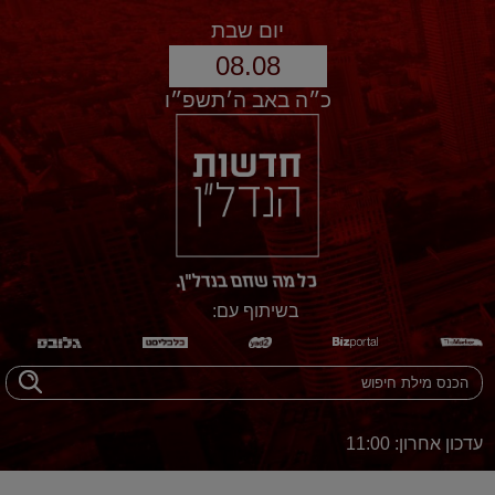
יום שבת
08.08
כ״ה באב ה׳תשפ״ו
בשיתוף עם:
עדכון אחרון: 11:00