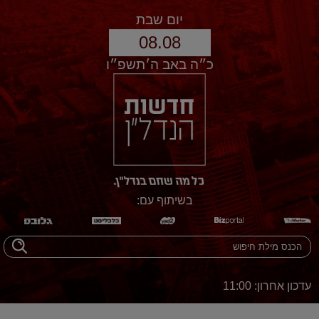
יום שבת
08.08
כ״ה באב ה׳תשפ״ו
בשיתוף עם:
עדכון אחרון: 11:00