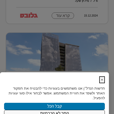
6 ל־7 מיליון שקל
קרא עוד
15.12.2024
בית חדש לרפואה, חדשנות ומדע –
×
MEDIPORT תל השומ...
חדשות הנדל"ן
אנו משתמשים בעוגיות כדי להבטיח את תפקוד
MEDIPORT תל השומר - נבנה לפרוץ דרך אל המחר
האתר ולשפר את חוויית המשתמש. אפשר לבחור אילו סוגי עוגיות
בעולם הרפואה של המאה ה-21, קצב החדשנות אינו
להפעיל.
מאפשר מנ...
קבל הכל
הסר לא הכרחיות