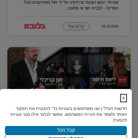
שגרתי: ייבוש רצועת ים רדודה על ידי חול מפרויקטים מכל
המדינה - לבניית חצי אי מלאכו...
קרא עוד
15.12.2024
×
נדל״ן למתחילים: איך עושים את הצעד
חדשות הנדל"ן
אנו משתמשים בעוגיות כדי להבטיח את תפקוד
הראשון?
האתר ולשפר את חוויית המשתמש. אפשר לבחור אילו סוגי עוגיות
רבים מאיתנו הישראלים חולמים על השקעת נדל״ן – אבל
להפעיל.
נתקעים בשלב הראשון.
קבל הכל