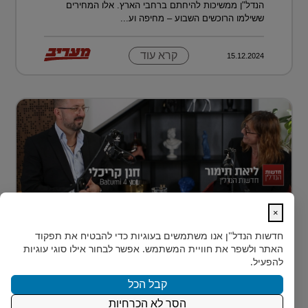
הנדל"ן ממשיכות להיחתם ברחבי הארץ. אלו המחירים
ששילמו הרוכשים השבוע – מחיפה וע...
קרא עוד
15.12.2024
×
נדל״ן למתחילים: איך עושים את הצעד
חדשות הנדל"ן
אנו משתמשים בעוגיות כדי להבטיח את תפקוד
הראשון?
האתר ולשפר את חוויית המשתמש. אפשר לבחור אילו סוגי עוגיות
רבים מאיתנו הישראלים חולמים על השקעת נדל״ן – אבל
להפעיל.
נתקעים בשלב הראשון.
קבל הכל
הסר לא הכרחיות