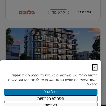
קרא עוד
15.12.2024
×
לגור מעל כולם ועדיין להרגיש חלק מהעיר
חדשות הנדל"ן
אנו משתמשים בעוגיות כדי להבטיח את תפקוד
בלב הצפון-הישן של תל אביב, במרחק דקות הליכה ספורות
האתר ולשפר את חוויית המשתמש. אפשר לבחור אילו סוגי עוגיות
מהלוקיישנים האייקוניים ביותר בעיר, מציעה Rozio
להפעיל.
SELECTED - מותג הי?...
קבל הכל
הסר לא הכרחיות
קרא עוד
15.12.2024
העדפות