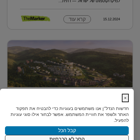
למיקרוקוסמוס של ישראל — דתית...
קרא עוד
15.12.2024
מתחם מגורים פורץ דרך בלב טביליסי
×
בירת גאורג?...
חדשות הנדל"ן
אנו משתמשים בעוגיות כדי להבטיח את תפקוד
בלב טביליסי, בין השכונות המבוקשות Vake וSaburtalo, כ-2
האתר ולשפר את חוויית המשתמש. אפשר לבחור אילו סוגי עוגיות
ק"מ בלבד מהאוניברסיטה של העיר, מוקם TBILISI
להפעיל.
ACRES - פ...
קבל הכל
הסר לא הכרחיות