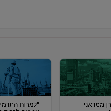
ן ממדאני
"למרות התדמית