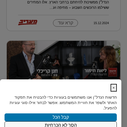
הנדל"ן ממשיכות להיחתם ברחבי הארץ. אלו המחירים
ששילמו הרוכשים השבוע – מחיפה וע...
קרא עוד
15.12.2024
×
נדל״ן למתחילים: איך עושים את הצעד
חדשות הנדל"ן
אנו משתמשים בעוגיות כדי להבטיח את תפקוד
הראשון?
האתר ולשפר את חוויית המשתמש. אפשר לבחור אילו סוגי עוגיות
רבים מאיתנו הישראלים חולמים על השקעת נדל״ן – אבל
להפעיל.
נתקעים בשלב הראשון.
קבל הכל
הסר לא הכרחיות