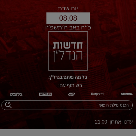
יום שבת
08.08
כ״ה באב ה׳תשפ״ו
בשיתוף עם:
עדכון אחרון: 21:00