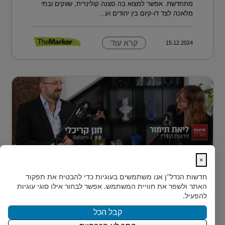
מתחדשת. אפשר למצוא בה סצנה קולינרית, שווקים ובתי
מלאכה לצד דו-קיום בין יהודים וע...
קרא עוד
15.12.2024
×
נדל״ן למתחילים: איך עושים את הצעד
חדשות הנדל"ן
אנו משתמשים בעוגיות כדי להבטיח את תפקוד
הראשון?
האתר ולשפר את חוויית המשתמש. אפשר לבחור אילו סוגי עוגיות
רבים מאיתנו הישראלים חולמים על השקעת נדל״ן – אבל
להפעיל.
נתקעים בשלב הראשון.
קבל הכל