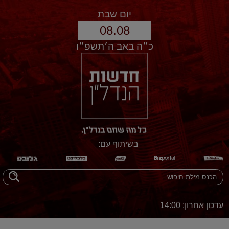
יום שבת
08.08
כ״ה באב ה׳תשפ״ו
בשיתוף עם:
עדכון אחרון: 14:00