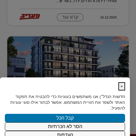
ומחירי דירות 4 חדרים ירדו, בעוד ש...
קרא עוד
15.12.2024
×
לגור מעל כולם ועדיין להרגיש חלק מהעיר
חדשות הנדל"ן
אנו משתמשים בעוגיות כדי להבטיח את תפקוד
בלב הצפון-הישן של תל אביב, במרחק דקות הליכה ספורות
האתר ולשפר את חוויית המשתמש. אפשר לבחור אילו סוגי עוגיות
מהלוקיישנים האייקוניים ביותר בעיר, מציעה Rozio
להפעיל.
SELECTED - מותג הי?...
קבל הכל
הסר לא הכרחיות
קרא עוד
15.12.2024
העדפות