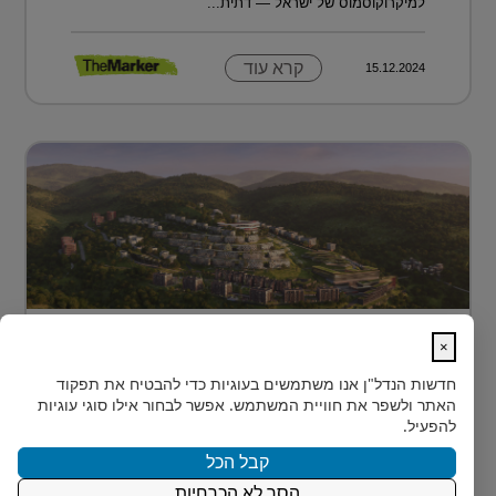
למיקרוקוסמוס של ישראל — דתית...
קרא עוד
15.12.2024
מתחם מגורים פורץ דרך בלב טביליסי
×
בירת גאורג?...
חדשות הנדל"ן
אנו משתמשים בעוגיות כדי להבטיח את תפקוד
בלב טביליסי, בין השכונות המבוקשות Vake וSaburtalo, כ-2
האתר ולשפר את חוויית המשתמש. אפשר לבחור אילו סוגי עוגיות
ק"מ בלבד מהאוניברסיטה של העיר, מוקם TBILISI
להפעיל.
ACRES - פ...
קבל הכל
הסר לא הכרחיות