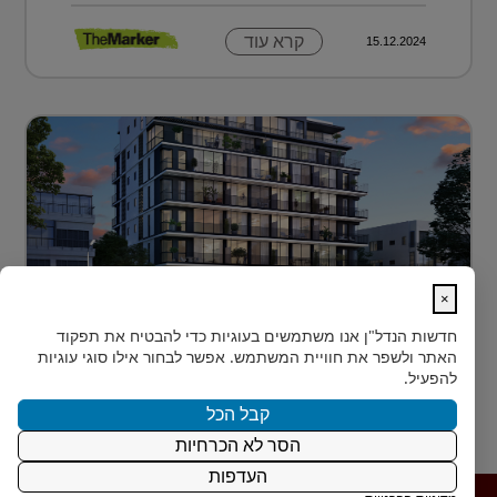
קרא עוד
15.12.2024
×
לגור מעל כולם ועדיין להרגיש חלק מהעיר
חדשות הנדל"ן
אנו משתמשים בעוגיות כדי להבטיח את תפקוד
בלב הצפון-הישן של תל אביב, במרחק דקות הליכה ספורות
האתר ולשפר את חוויית המשתמש. אפשר לבחור אילו סוגי עוגיות
מהלוקיישנים האייקוניים ביותר בעיר, מציעה Rozio
להפעיל.
SELECTED - מותג הי?...
קבל הכל
הסר לא הכרחיות
קרא עוד
15.12.2024
העדפות