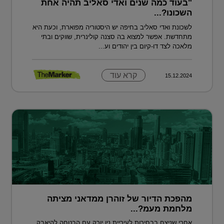
"בעוד כמה שנים ואדי סאליב תהיה אחת
השכונו?...
לשכונת ואדי סאליב בחיפה יש היסטוריה מפוארת, וכעת היא
מתחדשת. אפשר למצוא בה סצנה קולינרית, שווקים ובתי
מלאכה לצד דו-קיום בין יהודים וע...
קרא עוד
15.12.2024
מהפכת הדיור של זוהרן ממדאני מציתה
מלחמת מעמ?...
אחרי שניצח בבחירות לעיריית ניו יורק עם הבטחה להיאבק