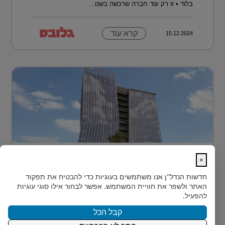
בלוד • זו רק עוד חברה שרכשה בשנו...
קרא עוד
15.12.2024
בית חדש לרפואה, חדשנות ומדע –
×
MEDIPORT תל השומ...
חדשות הנדל"ן
אנו משתמשים בעוגיות כדי להבטיח את תפקוד
MEDIPORT תל השומר - נבנה לפרוץ דרך אל המחר
האתר ולשפר את חוויית המשתמש. אפשר לבחור אילו סוגי עוגיות
בעולם הרפואה של המאה ה-21, קצב החדשנות אינו
להפעיל.
מאפשר מנ...
קבל הכל