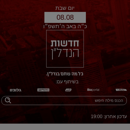
יום שבת
08.08
כ״ה באב ה׳תשפ״ו
בשיתוף עם:
עדכון אחרון: 19:00