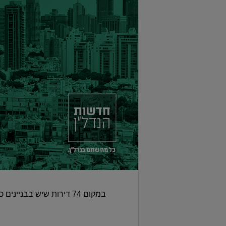
במקום 74 דירות שיש בבניינים כיום, ייבנו 437 דירות • הפרויקט קיבל היתר בימים אלה, והאכלוס צפוי להיות ב-2024