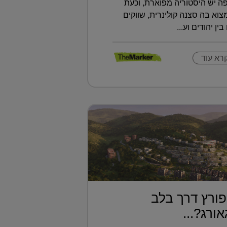
ה יש היסטוריה מפוארת, וכעת
א בה סצנה קולינרית, שווקים
ין יהודים וע...
רא עוד
ורץ דרך בלב
ורג?...