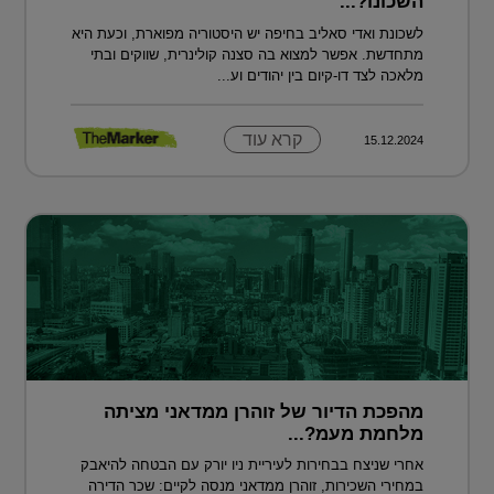
השכונו?...
לשכונת ואדי סאליב בחיפה יש היסטוריה מפוארת, וכעת היא
מתחדשת. אפשר למצוא בה סצנה קולינרית, שווקים ובתי
מלאכה לצד דו-קיום בין יהודים וע...
קרא עוד
15.12.2024
מהפכת הדיור של זוהרן ממדאני מציתה
מלחמת מעמ?...
אחרי שניצח בבחירות לעיריית ניו יורק עם הבטחה להיאבק
במחירי השכירות, זוהרן ממדאני מנסה לקיים: שכר הדירה