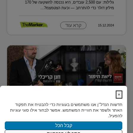
גלילות: עם 2,500 עובדים, היא נכנסה להשקעה של 170
מיליון דולר כדי להתרחב — וכעת הצטמצמ?...
קרא עוד
15.12.2024
×
נדל״ן למתחילים: איך עושים את הצעד
חדשות הנדל"ן
אנו משתמשים בעוגיות כדי להבטיח את תפקוד
הראשון?
האתר ולשפר את חוויית המשתמש. אפשר לבחור אילו סוגי עוגיות
רבים מאיתנו הישראלים חולמים על השקעת נדל״ן – אבל
להפעיל.
נתקעים בשלב הראשון.
קבל הכל