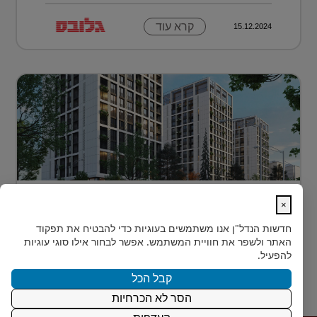
קרא עוד
15.12.2024
דירה בטביליסי בירת גאורגיה ב-70 אלף
×
דולר בלבד...
חדשות הנדל"ן
אנו משתמשים בעוגיות כדי להבטיח את תפקוד
כשחושבים על השקעות נדל"ן מעבר לים, מדינה אחת
האתר ולשפר את חוויית המשתמש. אפשר לבחור אילו סוגי עוגיות
נמצאת בשנים האחרונות בראש הרשימה של משקיעים
להפעיל.
ישראלים רבים: גאורגיה. ...
קבל הכל
הסר לא הכרחיות
קרא עוד
15.12.2024